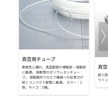
真空用チューブ
真空
柔軟性に優れ、真空配管の稼動部・揺動部
に最適。 極軟質のポリウレタンチュー
超小
ブ。 揺動箇所でのエア機器への反発力が
ライ
弱くコンパクト配管に最適。 カラー：1
色、サイズ：5種。