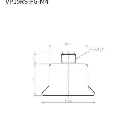
VP15RS-FG-M4