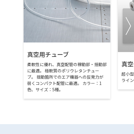
真空用チューブ
真空
柔軟性に優れ、真空配管の稼動部・揺動部
に最適。 極軟質のポリウレタンチュー
超小
ブ。 揺動箇所でのエア機器への反発力が
ライ
弱くコンパクト配管に最適。 カラー：1
色、サイズ：5種。