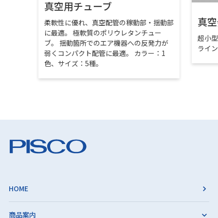
真空用チューブ
真空
柔軟性に優れ、真空配管の稼動部・揺動部
に最適。 極軟質のポリウレタンチュー
超小
ブ。 揺動箇所でのエア機器への反発力が
ライ
弱くコンパクト配管に最適。 カラー：1
色、サイズ：5種。
HOME
商品案内