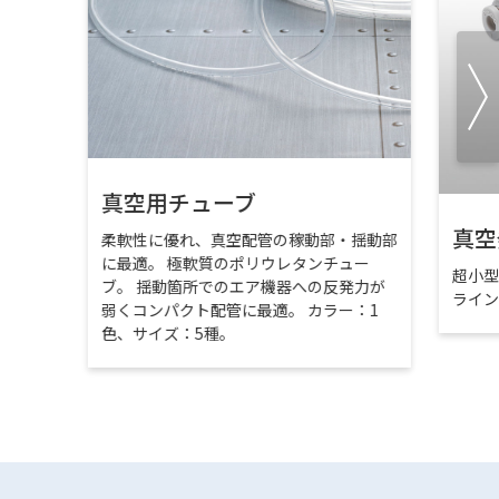
真空用チューブ
真空
柔軟性に優れ、真空配管の稼動部・揺動部
に最適。 極軟質のポリウレタンチュー
超小
ブ。 揺動箇所でのエア機器への反発力が
ライ
弱くコンパクト配管に最適。 カラー：1
色、サイズ：5種。