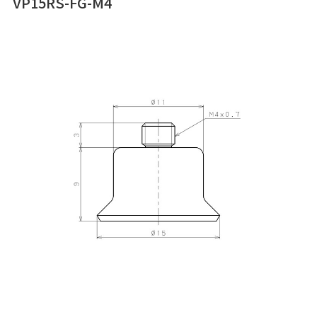
VP15RS-FG-M4