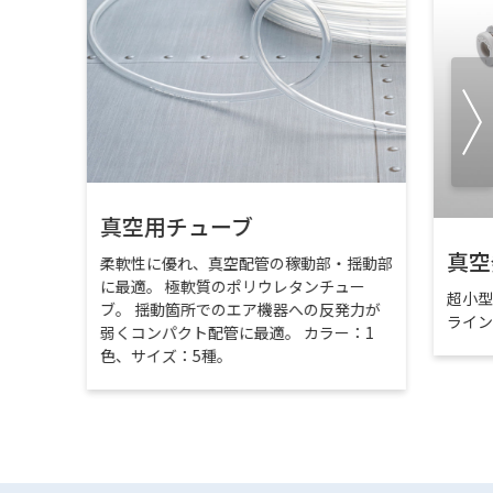
真空用チューブ
真空
柔軟性に優れ、真空配管の稼動部・揺動部
に最適。 極軟質のポリウレタンチュー
超小
ブ。 揺動箇所でのエア機器への反発力が
ライ
弱くコンパクト配管に最適。 カラー：1
色、サイズ：5種。