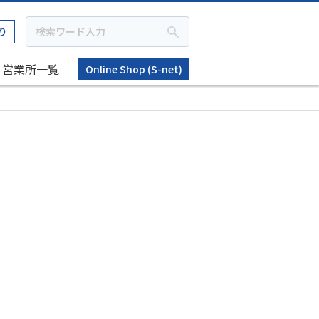
り
営業所一覧
Online Shop (S-net)