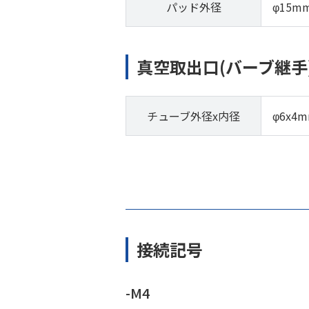
パッド外径
φ15m
真空取出口(バーブ継手
チューブ外径x内径
φ6x4
接続記号
-M4