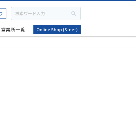
り
営業所一覧
Online Shop (S-net)