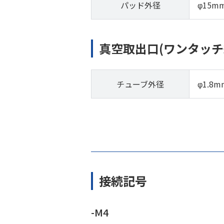
パッド外径
φ15m
真空取出口(ワンタッチ
チューブ外径
φ1.8m
接続記号
-M4