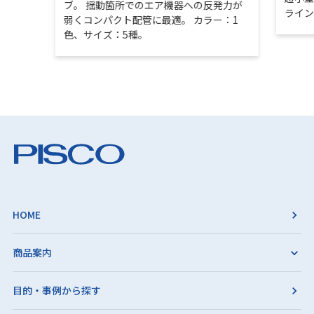
ブ。 揺動箇所でのエア機器への反発力が
ライ
弱くコンパクト配管に最適。 カラー：1
色、サイズ：5種。
HOME
商品案内
目的・事例から探す