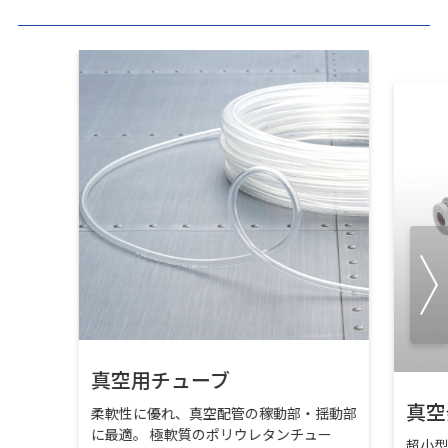
真空用チューブ
真空
柔軟性に優れ、真空配管の稼動部・揺動部
に最適。 極軟質のポリウレタンチュー
超小