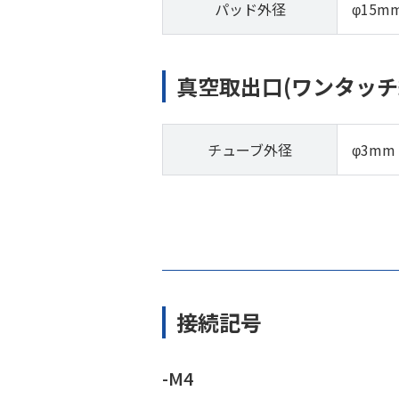
パッド外径
φ15m
真空取出口(ワンタッチ
チューブ外径
φ3mm
接続記号
-M4