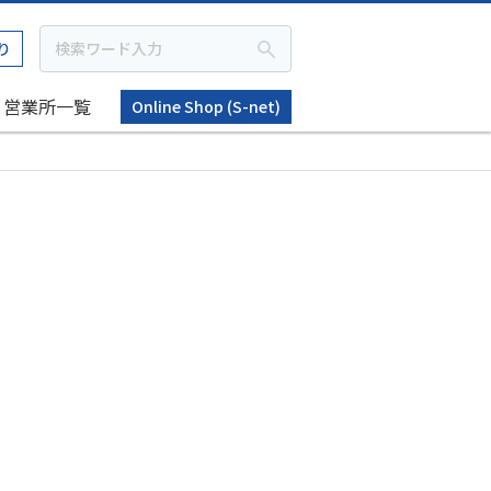
り
営業所一覧
Online Shop (S-net)