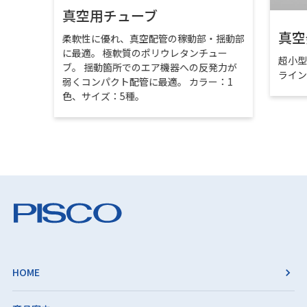
真空用チューブ
真空
柔軟性に優れ、真空配管の稼動部・揺動部
に最適。 極軟質のポリウレタンチュー
超小
ブ。 揺動箇所でのエア機器への反発力が
ライ
弱くコンパクト配管に最適。 カラー：1
色、サイズ：5種。
HOME