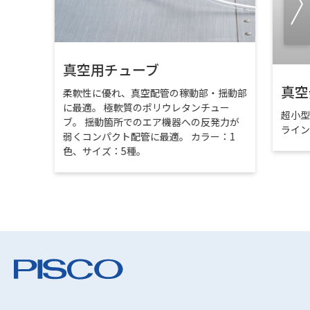
真空用チューブ
真空
柔軟性に優れ、真空配管の稼動部・揺動部
に最適。 極軟質のポリウレタンチュー
超小
ブ。 揺動箇所でのエア機器への反発力が
ライ
弱くコンパクト配管に最適。 カラー：1
色、サイズ：5種。