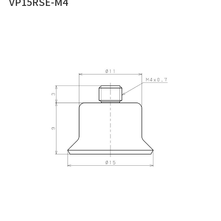
VP15RSE-M4