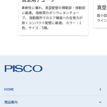
真空
柔軟性に優れ、真空配管の稼動部・揺動部
に最適。 極軟質のポリウレタンチュー
超小
ブ。 揺動箇所でのエア機器への反発力が
ライ
弱くコンパクト配管に最適。 カラー：1
色、サイズ：5種。
HOME
商品案内