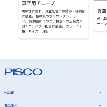
真空用チューブ
真空
柔軟性に優れ、真空配管の稼動部・揺動部
に最適。 極軟質のポリウレタンチュー
超小
ブ。 揺動箇所でのエア機器への反発力が
ライ
弱くコンパクト配管に最適。 カラー：1
色、サイズ：5種。
HOME
商品案内