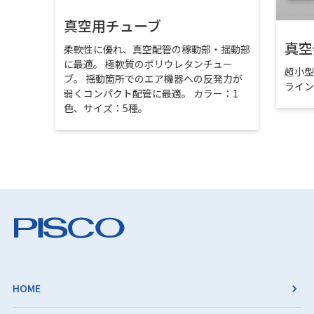
真空用チューブ
真空
柔軟性に優れ、真空配管の稼動部・揺動部
に最適。 極軟質のポリウレタンチュー
超小
ブ。 揺動箇所でのエア機器への反発力が
ライ
弱くコンパクト配管に最適。 カラー：1
色、サイズ：5種。
HOME