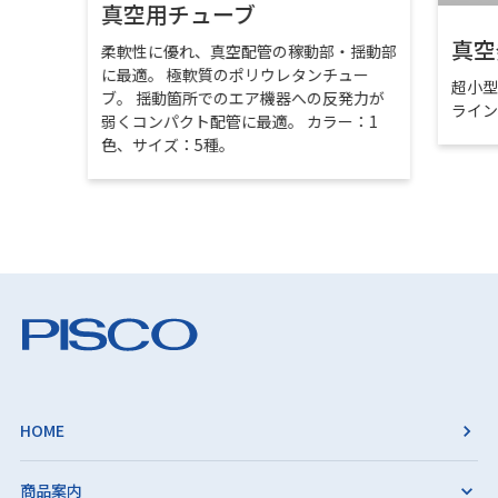
真空用チューブ
真空
柔軟性に優れ、真空配管の稼動部・揺動部
に最適。 極軟質のポリウレタンチュー
超小
ブ。 揺動箇所でのエア機器への反発力が
ライ
弱くコンパクト配管に最適。 カラー：1
色、サイズ：5種。
HOME
商品案内