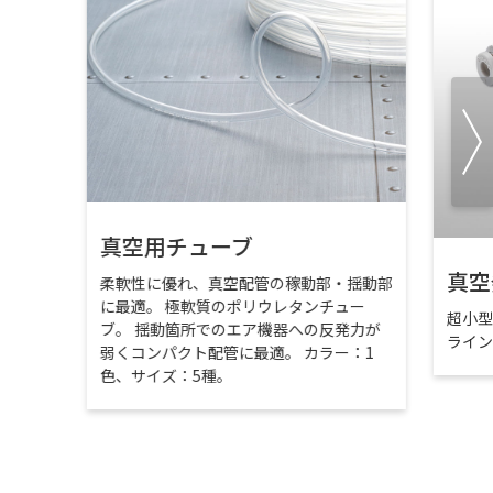
真空用チューブ
真空
柔軟性に優れ、真空配管の稼動部・揺動部
に最適。 極軟質のポリウレタンチュー
超小
ブ。 揺動箇所でのエア機器への反発力が
ライ
弱くコンパクト配管に最適。 カラー：1
色、サイズ：5種。