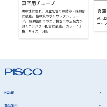
真空用チューブ
真空
柔軟性に優れ、真空配管の稼動部・揺動部
に最適。 極軟質のポリウレタンチュー
超小
ブ。 揺動箇所でのエア機器への反発力が
ライ
弱くコンパクト配管に最適。 カラー：1
色、サイズ：5種。
HOME
商品案内