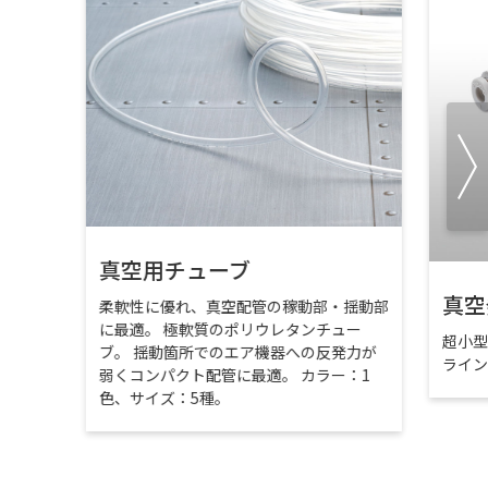
真空用チューブ
真空
柔軟性に優れ、真空配管の稼動部・揺動部
に最適。 極軟質のポリウレタンチュー
超小
ブ。 揺動箇所でのエア機器への反発力が
ライ
弱くコンパクト配管に最適。 カラー：1
色、サイズ：5種。