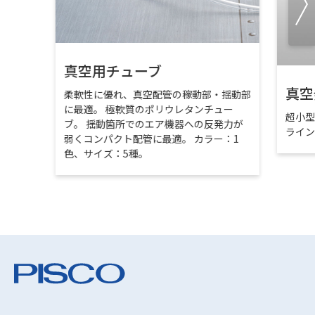
真空用チューブ
真空
柔軟性に優れ、真空配管の稼動部・揺動部
に最適。 極軟質のポリウレタンチュー
超小
ブ。 揺動箇所でのエア機器への反発力が
ライ
弱くコンパクト配管に最適。 カラー：1
色、サイズ：5種。