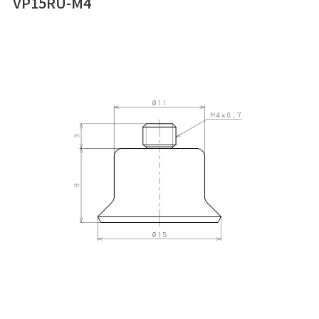
VP15RU-M4