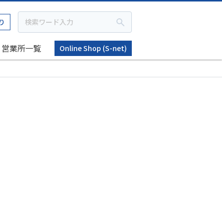
り
営業所一覧
Online Shop (S-net)