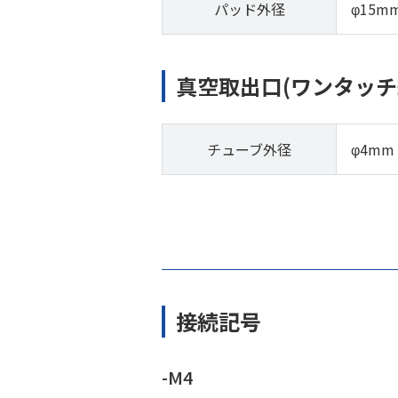
パッド外径
φ15m
真空取出口(ワンタッチ
チューブ外径
φ4mm
接続記号
-M4