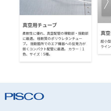
真空用チューブ
真空
柔軟性に優れ、真空配管の稼動部・揺動部
に最適。 極軟質のポリウレタンチュー
超小
ブ。 揺動箇所でのエア機器への反発力が
ライ
弱くコンパクト配管に最適。 カラー：1
色、サイズ：5種。