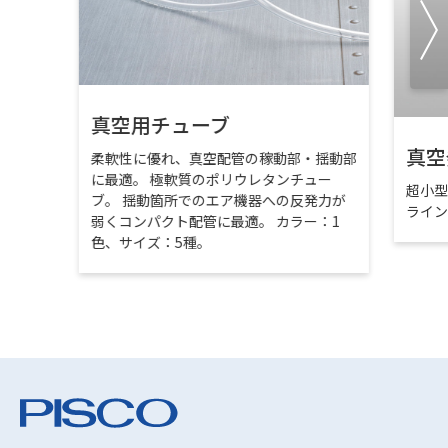
真空用チューブ
真空
柔軟性に優れ、真空配管の稼動部・揺動部
に最適。 極軟質のポリウレタンチュー
超小
ブ。 揺動箇所でのエア機器への反発力が
ライ
弱くコンパクト配管に最適。 カラー：1
色、サイズ：5種。