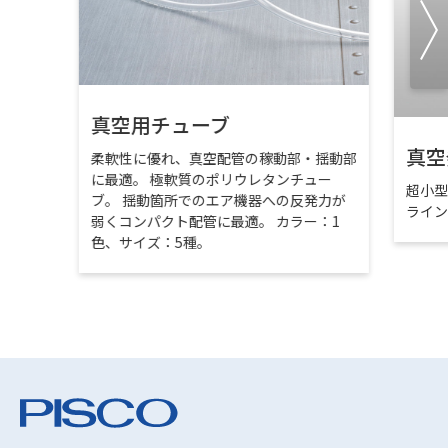
真空用チューブ
真空
柔軟性に優れ、真空配管の稼動部・揺動部
に最適。 極軟質のポリウレタンチュー
超小
ブ。 揺動箇所でのエア機器への反発力が
ライ
弱くコンパクト配管に最適。 カラー：1
色、サイズ：5種。