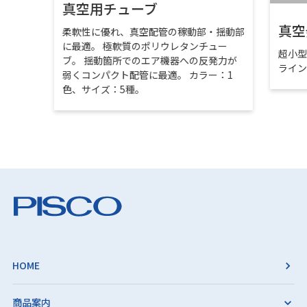
真空用チューブ
真空
柔軟性に優れ、真空配管の稼動部・揺動部
に最適。 極軟質のポリウレタンチュー
超小
ブ。 揺動箇所でのエア機器への反発力が
ライ
弱くコンパクト配管に最適。 カラー：1
色、サイズ：5種。
HOME
商品案内