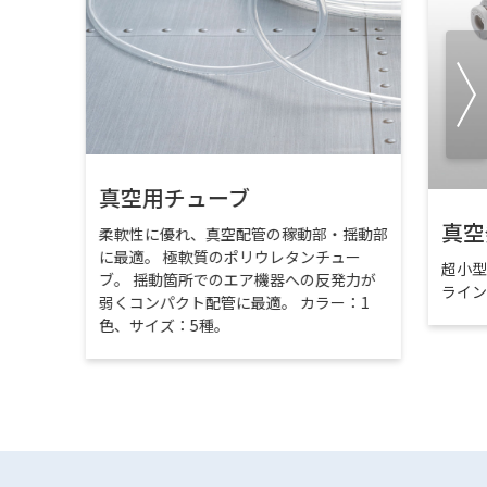
真空用チューブ
真空
柔軟性に優れ、真空配管の稼動部・揺動部
に最適。 極軟質のポリウレタンチュー
超小
ブ。 揺動箇所でのエア機器への反発力が
ライ
弱くコンパクト配管に最適。 カラー：1
色、サイズ：5種。