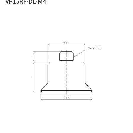
VP15RF-DL-M4