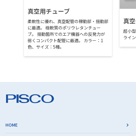
真空用チューブ
真空
柔軟性に優れ、真空配管の稼動部・揺動部
に最適。 極軟質のポリウレタンチュー
超小
ブ。 揺動箇所でのエア機器への反発力が
ライ
弱くコンパクト配管に最適。 カラー：1
色、サイズ：5種。
HOME