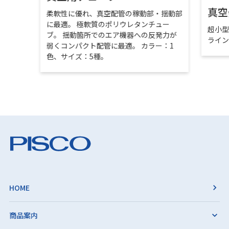
真空
柔軟性に優れ、真空配管の稼動部・揺動部
に最適。 極軟質のポリウレタンチュー
超小
ブ。 揺動箇所でのエア機器への反発力が
ライ
弱くコンパクト配管に最適。 カラー：1
色、サイズ：5種。
HOME
商品案内