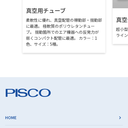
真空用チューブ
真空
柔軟性に優れ、真空配管の稼動部・揺動部
に最適。 極軟質のポリウレタンチュー
超小
ブ。 揺動箇所でのエア機器への反発力が
ライ
弱くコンパクト配管に最適。 カラー：1
色、サイズ：5種。
HOME