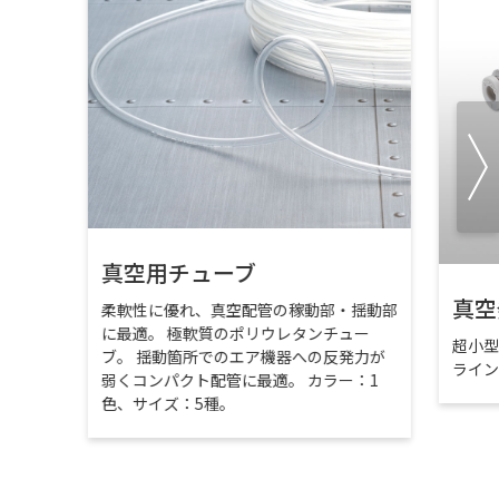
真空用チューブ
真空
柔軟性に優れ、真空配管の稼動部・揺動部
に最適。 極軟質のポリウレタンチュー
超小
ブ。 揺動箇所でのエア機器への反発力が
ライ
弱くコンパクト配管に最適。 カラー：1
色、サイズ：5種。