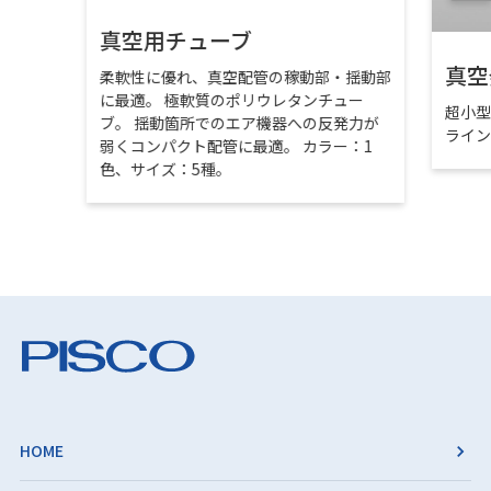
真空用チューブ
真空
柔軟性に優れ、真空配管の稼動部・揺動部
に最適。 極軟質のポリウレタンチュー
超小
ブ。 揺動箇所でのエア機器への反発力が
ライ
弱くコンパクト配管に最適。 カラー：1
色、サイズ：5種。
HOME