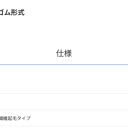
ゴム形式
仕様
繊維起毛タイプ