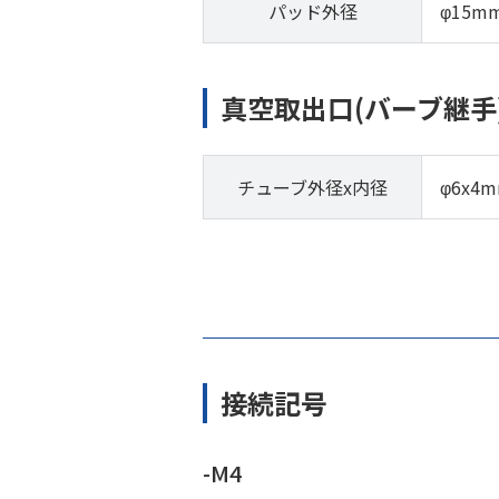
パッド外径
φ15m
真空取出口(バーブ継手
チューブ外径x内径
φ6x4
接続記号
-M4