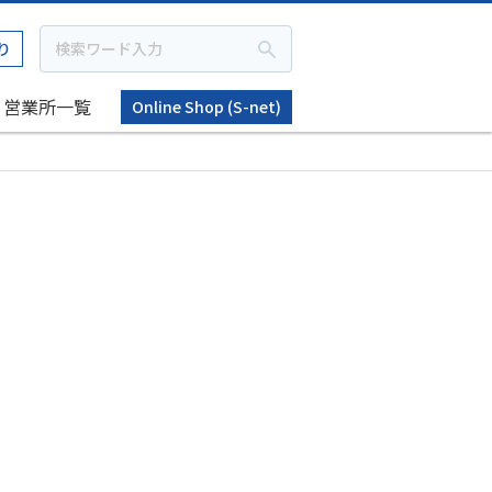
り
営業所一覧
Online Shop (S-net)