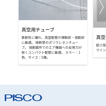
真空用チューブ
真空
柔軟性に優れ、真空配管の稼動部・揺動部
に最適。 極軟質のポリウレタンチュー
超小
ブ。 揺動箇所でのエア機器への反発力が
ライ
弱くコンパクト配管に最適。 カラー：1
色、サイズ：5種。