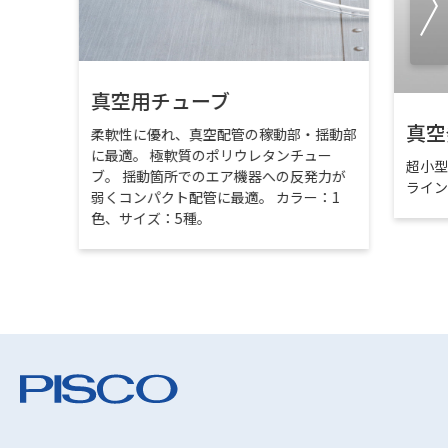
真空用チューブ
真空
柔軟性に優れ、真空配管の稼動部・揺動部
に最適。 極軟質のポリウレタンチュー
超小
ブ。 揺動箇所でのエア機器への反発力が
ライ
弱くコンパクト配管に最適。 カラー：1
色、サイズ：5種。