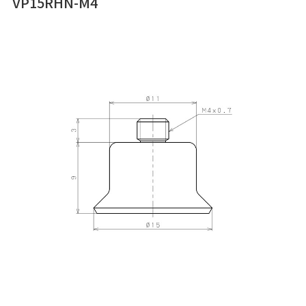
VP15RHN-M4