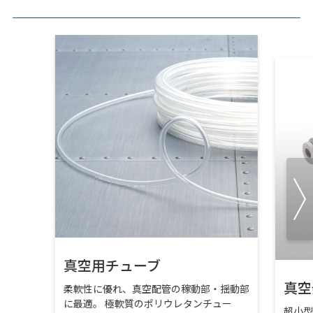
真空用チューブ
真空
柔軟性に優れ、真空配管の稼動部・揺動部
に最適。 極軟質のポリウレタンチュー
超小