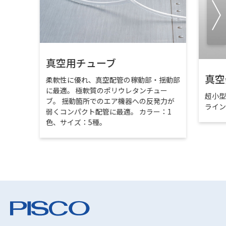
真空用チューブ
真空
柔軟性に優れ、真空配管の稼動部・揺動部
に最適。 極軟質のポリウレタンチュー
超小
ブ。 揺動箇所でのエア機器への反発力が
ライ
弱くコンパクト配管に最適。 カラー：1
色、サイズ：5種。