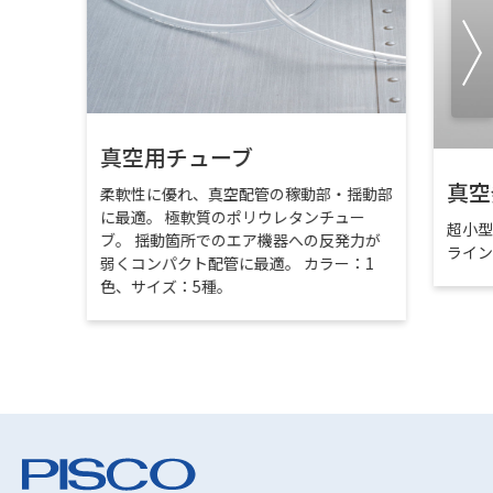
真空用チューブ
真空
柔軟性に優れ、真空配管の稼動部・揺動部
に最適。 極軟質のポリウレタンチュー
超小
ブ。 揺動箇所でのエア機器への反発力が
ライ
弱くコンパクト配管に最適。 カラー：1
色、サイズ：5種。