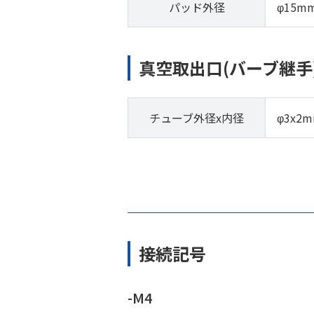
パッド外径
φ15m
真空取出口(バーブ継手
チューブ外径x内径
φ3x2
接続記号
-M4