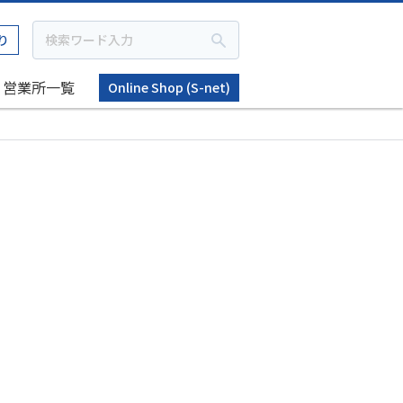
り
営業所一覧
Online Shop (S-net)