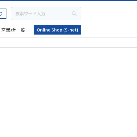
り
営業所一覧
Online Shop (S-net)