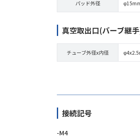
パッド外径
φ15m
真空取出口(バーブ継手
チューブ外径x内径
φ4x2.
接続記号
-M4