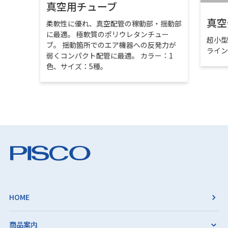
真空用チューブ
真空
柔軟性に優れ、真空配管の稼動部・揺動部
に最適。 極軟質のポリウレタンチュー
超小
ブ。 揺動箇所でのエア機器への反発力が
ライ
弱くコンパクト配管に最適。 カラー：1
色、サイズ：5種。
HOME
商品案内