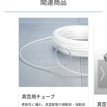
関連商品
真空用チューブ
真空
柔軟性に優れ、真空配管の稼動部・揺動部