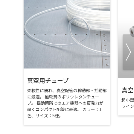
真空用チューブ
真空
柔軟性に優れ、真空配管の稼動部・揺動部
に最適。 極軟質のポリウレタンチュー
超小
ブ。 揺動箇所でのエア機器への反発力が
ライ
弱くコンパクト配管に最適。 カラー：1
色、サイズ：5種。