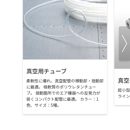
真空用チューブ
真空
柔軟性に優れ、真空配管の稼動部・揺動部
に最適。 極軟質のポリウレタンチュー
超小
ブ。 揺動箇所でのエア機器への反発力が
ライ
弱くコンパクト配管に最適。 カラー：1
色、サイズ：5種。