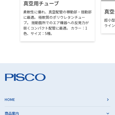
真空用チューブ
真空
柔軟性に優れ、真空配管の稼動部・揺動部
に最適。 極軟質のポリウレタンチュー
超小
ブ。 揺動箇所でのエア機器への反発力が
ライ
弱くコンパクト配管に最適。 カラー：1
色、サイズ：5種。
HOME
商品案内