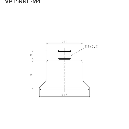
VP15RNE-M4