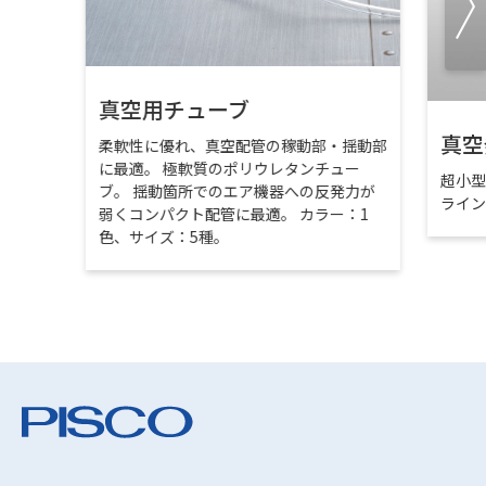
真空用チューブ
真空
柔軟性に優れ、真空配管の稼動部・揺動部
に最適。 極軟質のポリウレタンチュー
超小
ブ。 揺動箇所でのエア機器への反発力が
ライ
弱くコンパクト配管に最適。 カラー：1
色、サイズ：5種。