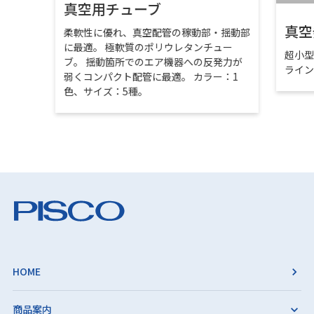
真空用チューブ
真空
柔軟性に優れ、真空配管の稼動部・揺動部
に最適。 極軟質のポリウレタンチュー
超小
ブ。 揺動箇所でのエア機器への反発力が
ライ
弱くコンパクト配管に最適。 カラー：1
色、サイズ：5種。
HOME
商品案内