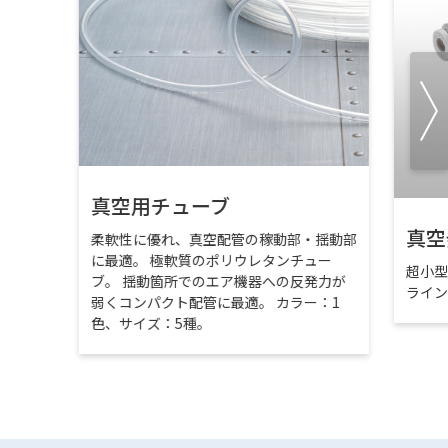
真空用チューブ
真空
柔軟性に優れ、真空配管の稼動部・揺動部
に最適。 極軟質のポリウレタンチュー
超小
ブ。 揺動箇所でのエア機器への反発力が
ライ
弱くコンパクト配管に最適。 カラー：1
色、サイズ：5種。