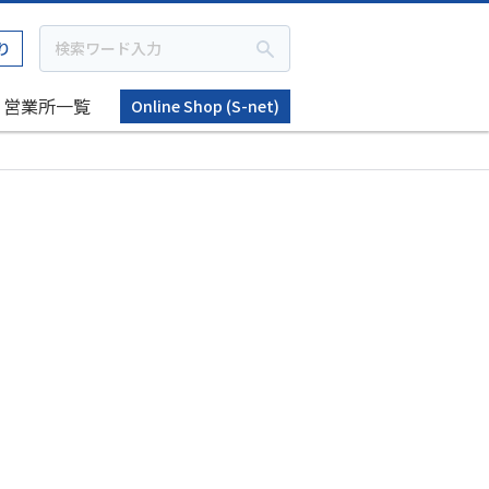
り
営業所一覧
Online Shop (S-net)