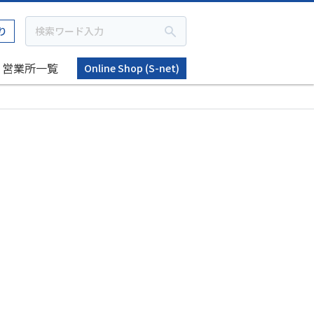
り
営業所一覧
Online Shop (S-net)