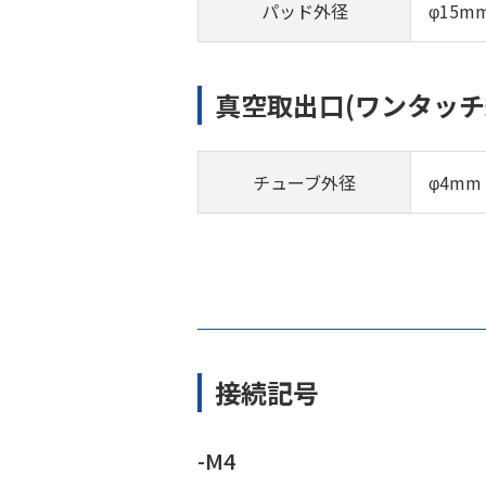
パッド外径
φ15m
真空取出口(ワンタッチ
チューブ外径
φ4mm
接続記号
-M4