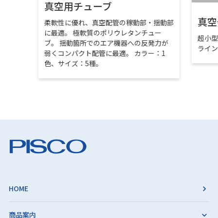
真空用チューブ
真空
柔軟性に優れ、真空配管の稼動部・揺動部
に最適。 極軟質のポリウレタンチュー
超小
ブ。 揺動箇所でのエア機器への反発力が
ライ
弱くコンパクト配管に最適。 カラー：1
色、サイズ：5種。
HOME
商品案内