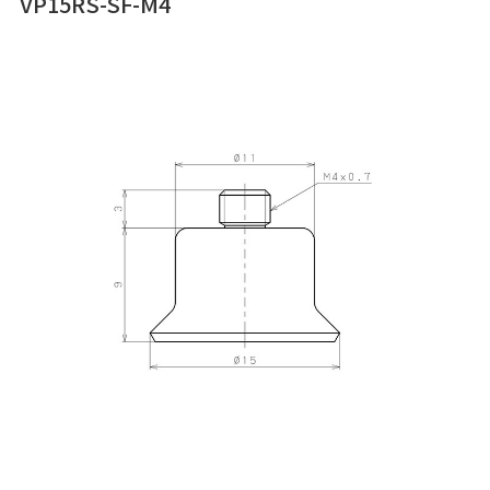
VP15RS-SF-M4