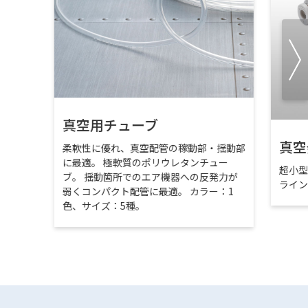
真空用チューブ
真空
柔軟性に優れ、真空配管の稼動部・揺動部
に最適。 極軟質のポリウレタンチュー
超小
ブ。 揺動箇所でのエア機器への反発力が
ライ
弱くコンパクト配管に最適。 カラー：1
色、サイズ：5種。